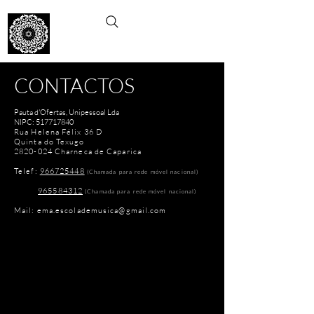
EMA
ESCOLA DE MÚSICA E ARTES
CONTACTOS
Pauta d'Ofertas, Unipessoal Lda
NIPC:
517717840
Rua Helena Félix 36 D
Quinta do Texugo
2820-024
Charneca de Caparica
​​Telef:
966725448
(Chamada para rede móvel nacional)
965584312
(Chamada para rede móvel nacional)
Mail:
ema.escolademusica@gmail.com