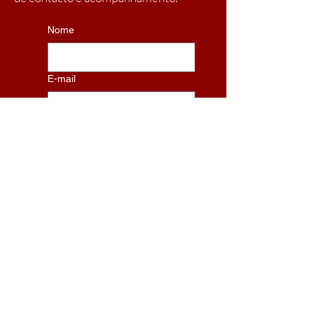
Nome
E-mail
Telefone
Escreva a sua mensagem...
Enviar