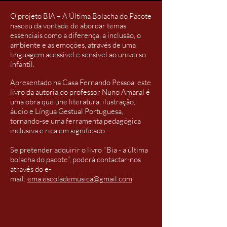
O projeto BIA – A Última Bolacha do Pacote
nasceu da vontade de abordar temas
essenciais como a diferença, a inclusão, o
ambiente e as emoções, através de uma
linguagem acessível e sensível ao universo
infantil.
Apresentado na Casa Fernando Pessoa, este
livro da autoria do professor Nuno Amaral é
uma obra que une literatura, ilustração,
áudio e Língua Gestual Portuguesa,
tornando-se uma ferramenta pedagógica
inclusiva e rica em significado.
Se pretender adquirir o livro "Bia - a última
bolacha do pacote", poderá contactar-nos
através do e-
mail:
ema.escolademusica@gmail.com